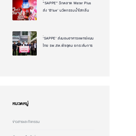
“SAPPE” ฉีกตลาด Water Plus
Natcha Uanpeng
ส่ง ‘B’lue’ นวัตกรรมน้ำใสกลิ่น
ไอศกรีมเจ้าแรกในไทย ตอบโจทย์
ทุก Mood กลุ่ม Gen Y – Gen Z
เจาะเทรนด์ฟินได้ สุขภาพดี
‘SAPPE’ ส่งมอบอาคารแพทย์แผน
Natcha Uanpeng
บาลานซ์ทุกวัน
ไทย รพ.สต.พืชอุดม ยกระดับการ
เข้าถึงบริการสุขภาพของชุมชน
สานต่อพันธกิจความยั่งยืนเพื่อ
สังคม
หมวดหมู่
ข่าวสารและกิจกรรม