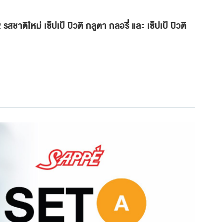
ชาติใหม่ เซ็ปเป้ บิวติ กลูตา กลอรี่ และ เซ็ปเป้ บิวติ