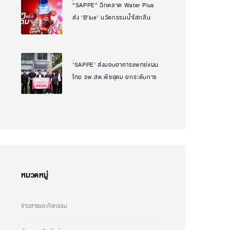
“SAPPE” ฉีกตลาด Water Plus
Natcha Uanpeng
ส่ง ‘B’lue’ นวัตกรรมน้ำใสกลิ่น
ไอศกรีมเจ้าแรกในไทย ตอบโจทย์
ทุก Mood กลุ่ม Gen Y – Gen Z
เจาะเทรนด์ฟินได้ สุขภาพดี
‘SAPPE’ ส่งมอบอาคารแพทย์แผน
Natcha Uanpeng
บาลานซ์ทุกวัน
ไทย รพ.สต.พืชอุดม ยกระดับการ
เข้าถึงบริการสุขภาพของชุมชน
สานต่อพันธกิจความยั่งยืนเพื่อ
สังคม
หมวดหมู่
ข่าวสารและกิจกรรม