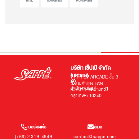
HTML
MARKETING
WORDPRESS
บริษัท เซ็ปเป้ จำกัด
(มหาชน)
71 ตึก SP ARCADE ชั้น 3
ถ.รามคำแหง แขวง
สำนักงานใหญ่
หัวหมาก เขตบางกะปิ
กรุงเทพฯ 10240
เบอร์ติดต่อ
อีเมล
(+66) 2 319-4949
contact@sappe.com