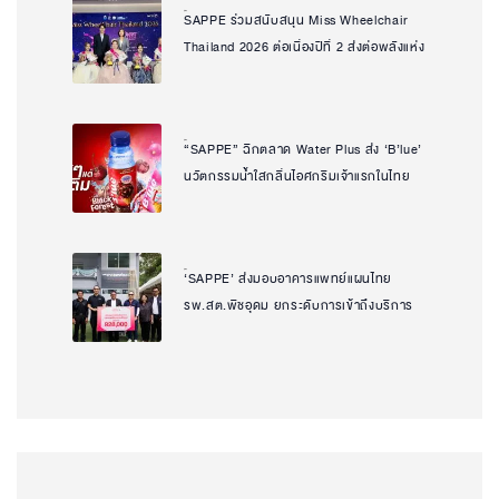
SAPPE ร่วมสนับสนุน Miss Wheelchair
Natcha Uanpeng
Thailand 2026 ต่อเนื่องปีที่ 2 ส่งต่อพลังแห่ง
โอกาสและความเท่าเทียม ผ่านเวทีที่เห็น
คุณค่าของทุกศักยภาพ
“SAPPE” ฉีกตลาด Water Plus ส่ง ‘B’lue’
Natcha Uanpeng
นวัตกรรมน้ำใสกลิ่นไอศกรีมเจ้าแรกในไทย
ตอบโจทย์ทุก Mood กลุ่ม Gen Y – Gen Z
เจาะเทรนด์ฟินได้ สุขภาพดี บาลานซ์ทุกวัน
‘SAPPE’ ส่งมอบอาคารแพทย์แผนไทย
Natcha Uanpeng
รพ.สต.พืชอุดม ยกระดับการเข้าถึงบริการ
สุขภาพของชุมชน สานต่อพันธกิจความยั่งยืน
เพื่อสังคม