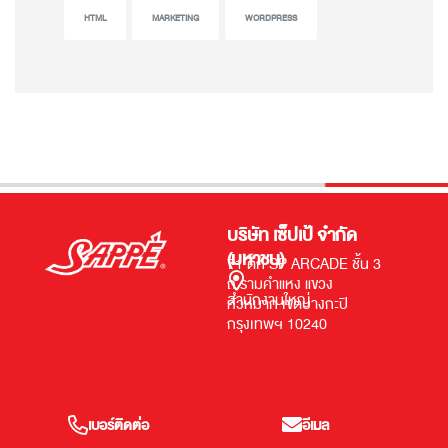
HTML
MARKETING
WORDPRESS
บริษัท เซ็ปเป้ จำกัด
(มหาชน)
71 ตึก SP ARCADE ชั้น 3
ถ.รามคำแหง แขวง
สำนักงานใหญ่
หัวหมาก เขตบางกะปิ
กรุงเทพฯ 10240
เบอร์ติดต่อ
อีเมล