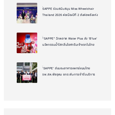
SAPPE ร่วมสนับสนุน Miss Wheelchair
Natcha Uanpeng
Thailand 2026 ต่อเนื่องปีที่ 2 ส่งต่อพลังแห่ง
โอกาสและความเท่าเทียม ผ่านเวทีที่เห็น
คุณค่าของทุกศักยภาพ
“SAPPE” ฉีกตลาด Water Plus ส่ง ‘B’lue’
Natcha Uanpeng
นวัตกรรมน้ำใสกลิ่นไอศกรีมเจ้าแรกในไทย
ตอบโจทย์ทุก Mood กลุ่ม Gen Y – Gen Z
เจาะเทรนด์ฟินได้ สุขภาพดี บาลานซ์ทุกวัน
‘SAPPE’ ส่งมอบอาคารแพทย์แผนไทย
Natcha Uanpeng
รพ.สต.พืชอุดม ยกระดับการเข้าถึงบริการ
สุขภาพของชุมชน สานต่อพันธกิจความยั่งยืน
เพื่อสังคม