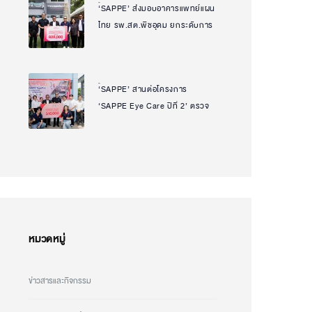
‘SAPPE’ ส่งมอบอาคารแพทย์แผน
Natcha Uanpeng
บาลานซ์ทุกวัน
ไทย รพ.สต.พืชอุดม ยกระดับการ
เข้าถึงบริการสุขภาพของชุมชน
สานต่อพันธกิจความยั่งยืนเพื่อ
สังคม
‘SAPPE’ สานต่อโครงการ
Natcha Uanpeng
‘SAPPE Eye Care ปีที่ 2’ ตรวจ
สุขภาพดวงตาฟรีแก่ชุมชน ส่ง
เสริมการเข้าถึงบริการสุขภาพและ
ยกระดับคุณภาพชีวิตชุมชน
หมวดหมู่
ข่าวสารและกิจกรรม