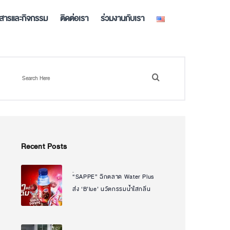
วสารและกิจกรรม
ติดต่อเรา
ร่วมงานกับเรา
Recent Posts
“SAPPE” ฉีกตลาด Water Plus
Natcha Uanpeng
ส่ง ‘B’lue’ นวัตกรรมน้ำใสกลิ่น
ไอศกรีมเจ้าแรกในไทย ตอบโจทย์
ทุก Mood กลุ่ม Gen Y – Gen Z
เจาะเทรนด์ฟินได้ สุขภาพดี