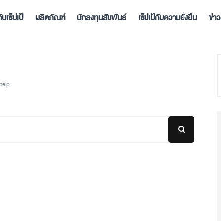
กับเซ็ปเป้
ผลิตภัณฑ์
นักลงทุนสัมพันธ์
เซ็ปเป้กับความยั่งยืน
ข่า
help.